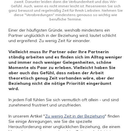
zweit. Darunter leiden dann die Verbundenheit und das Wir-
Gefühl. Auch, wenn es nicht immer leicht ist: Reservieren Sie sich
ganz bewusst und regelmäßig Zeit für Ihre/n Liebsten. Nehmen Sie
diese "Verabredungen" mindestens genauso so wichtig wie
berufliche Termine.
Einer der häufigsten Gründe, weshalb mindestens ein
Partner unglücklich in der Beziehung wird, lautet schlicht
und ergreifend: Zu wenig Zeit für einander.
Vielleicht muss Ihr Partner oder Ihre Partnerin
ständig arbeiten und es finden sich im Alltag weniger
und immer noch weniger Gelegenheiten, schöne
Momente als Paar zu erleben. Vielleicht haben Sie
aber auch das Gefühl, dass neben der Arbeit
theoretisch genug Zeit vorhanden wäre, aber der
Beziehung nicht die nötige Priorität eingeräumt
wird.
In jedem Fall fühlen Sie sich vermutlich oft allein - und sind
zunehmend frustriert und unzufrieden.
In unserem Artikel "
Zu wenig Zeit in der Beziehung
" finden
Sie einige Anregungen, wie Sie die spezielle
Herausforderung einer unglücklichen Beziehung, die einem