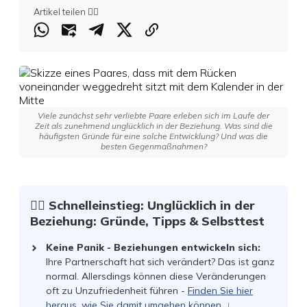
Artikel teilen 👇🏻
Viele zunächst sehr verliebte Paare erleben sich im Laufe der
Zeit als zunehmend unglücklich in der Beziehung. Was sind die
häufigsten Gründe für eine solche Entwicklung? Und was die
besten Gegenmaßnahmen?
☝🏻 Schnelleinstieg: Unglücklich in der
Beziehung: Gründe, Tipps & Selbsttest
Keine Panik - Beziehungen entwickeln sich:
Ihre Partnerschaft hat sich verändert? Das ist ganz
normal. Allersdings können diese Veränderungen
oft zu Unzufriedenheit führen -
Finden Sie hier
heraus, wie Sie damit umgehen können. ↓