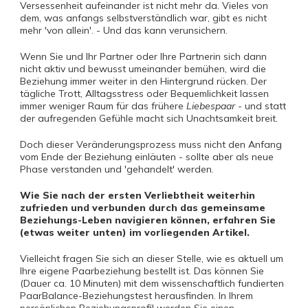
Versessenheit aufeinander ist nicht mehr da. Vieles von
dem, was anfangs selbstverständlich war, gibt es nicht
mehr 'von allein'. - Und das kann verunsichern.
Wenn Sie und Ihr Partner oder Ihre Partnerin sich dann
nicht aktiv und bewusst umeinander bemühen, wird die
Beziehung immer weiter in den Hintergrund rücken. Der
tägliche Trott, Alltagsstress oder Bequemlichkeit lassen
immer weniger Raum für das frühere
Liebespaar
- und statt
der aufregenden Gefühle macht sich Unachtsamkeit breit.
Doch dieser Veränderungsprozess muss nicht den Anfang
vom Ende der Beziehung einläuten - sollte aber als neue
Phase verstanden und 'gehandelt' werden.
Wie Sie nach der ersten Verliebtheit weiterhin
zufrieden und verbunden durch das gemeinsame
Beziehungs-Leben navigieren können, erfahren Sie
(etwas weiter unten) im vorliegenden Artikel.
Vielleicht fragen Sie sich an dieser Stelle, wie es aktuell um
Ihre eigene Paarbeziehung bestellt ist. Das können Sie
(Dauer ca. 10 Minuten) mit dem wissenschaftlich fundierten
PaarBalance-Beziehungstest herausfinden. In Ihrem