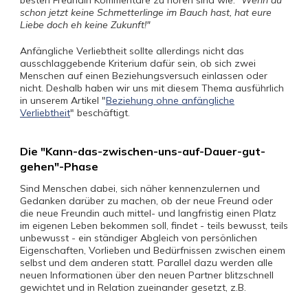
besten Freundin Kommentare zu hören sind wie:
"Wenn du
schon jetzt keine Schmetterlinge im Bauch hast, hat eure
Liebe doch eh keine Zukunft!"
Anfängliche Verliebtheit sollte allerdings nicht das
ausschlaggebende Kriterium dafür sein, ob sich zwei
Menschen auf einen Beziehungsversuch einlassen oder
nicht. Deshalb haben wir uns mit diesem Thema ausführlich
in unserem Artikel "
Beziehung ohne anfängliche
Verliebtheit
" beschäftigt.
Die "Kann-das-zwischen-uns-auf-Dauer-gut-
gehen"-Phase
Sind Menschen dabei, sich näher kennenzulernen und
Gedanken darüber zu machen, ob der neue Freund oder
die neue Freundin auch mittel- und langfristig einen Platz
im eigenen Leben bekommen soll, findet - teils bewusst, teils
unbewusst - ein ständiger Abgleich von persönlichen
Eigenschaften, Vorlieben und Bedürfnissen zwischen einem
selbst und dem anderen statt. Parallel dazu werden alle
neuen Informationen über den neuen Partner blitzschnell
gewichtet und in Relation zueinander gesetzt, z.B.