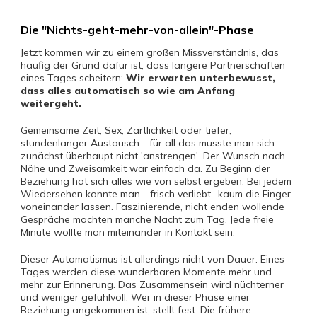
Die "Nichts-geht-mehr-von-allein"-Phase
Jetzt kommen wir zu einem großen Missverständnis, das
häufig der Grund dafür ist, dass längere Partnerschaften
eines Tages scheitern:
Wir erwarten unterbewusst,
dass alles automatisch so wie am Anfang
weitergeht.
Gemeinsame Zeit, Sex, Zärtlichkeit oder tiefer,
stundenlanger Austausch - für all das musste man sich
zunächst überhaupt nicht 'anstrengen'. Der Wunsch nach
Nähe und Zweisamkeit war einfach da. Zu Beginn der
Beziehung hat sich alles wie von selbst ergeben. Bei jedem
Wiedersehen konnte man - frisch verliebt -kaum die Finger
voneinander lassen. Faszinierende, nicht enden wollende
Gespräche machten manche Nacht zum Tag. Jede freie
Minute wollte man miteinander in Kontakt sein.
Dieser Automatismus ist allerdings nicht von Dauer. Eines
Tages werden diese wunderbaren Momente mehr und
mehr zur Erinnerung. Das Zusammensein wird nüchterner
und weniger gefühlvoll. Wer in dieser Phase einer
Beziehung angekommen ist, stellt fest: Die frühere