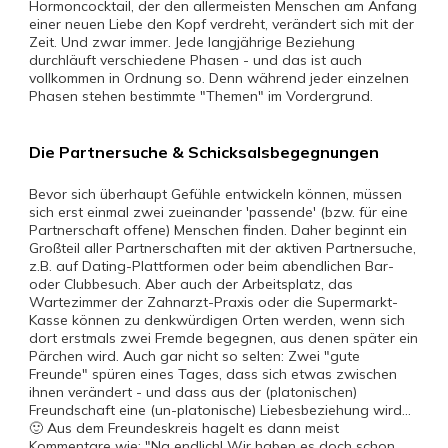
Hormoncocktail, der den allermeisten Menschen am Anfang
einer neuen Liebe den Kopf verdreht, verändert sich mit der
Zeit. Und zwar immer. Jede langjährige Beziehung
durchläuft verschiedene Phasen - und das ist auch
vollkommen in Ordnung so. Denn während jeder einzelnen
Phasen stehen bestimmte "Themen" im Vordergrund.
Die Partnersuche & Schicksalsbegegnungen
Bevor sich überhaupt Gefühle entwickeln können, müssen
sich erst einmal zwei zueinander 'passende' (bzw. für eine
Partnerschaft offene) Menschen finden. Daher beginnt ein
Großteil aller Partnerschaften mit der aktiven Partnersuche,
z.B. auf Dating-Plattformen oder beim abendlichen Bar-
oder Clubbesuch. Aber auch der Arbeitsplatz, das
Wartezimmer der Zahnarzt-Praxis oder die Supermarkt-
Kasse können zu denkwürdigen Orten werden, wenn sich
dort erstmals zwei Fremde begegnen, aus denen später ein
Pärchen wird. Auch gar nicht so selten: Zwei "gute
Freunde" spüren eines Tages, dass sich etwas zwischen
ihnen verändert - und dass aus der (platonischen)
Freundschaft eine (un-platonische) Liebesbeziehung wird...
🙂 Aus dem Freundeskreis hagelt es dann meist
Kommentare wie: "Na endlich! Wir haben es doch schon