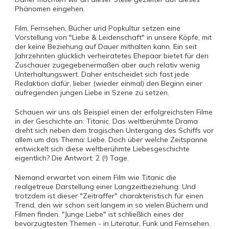
Phänomen eingehen.
Film, Fernsehen, Bücher und Popkultur setzen eine
Vorstellung von "Liebe & Leidenschaft" in unsere Köpfe, mit
der keine Beziehung auf Dauer mithalten kann. Ein seit
Jahrzehnten glücklich verheiratetes Ehepaar bietet für den
Zuschauer zugegebenermaßen aber auch relativ wenig
Unterhaltungswert. Daher entscheidet sich fast jede
Redaktion dafür, lieber (wieder einmal) den Beginn einer
aufregenden jungen Liebe in Szene zu setzen.
Schauen wir uns als Beispiel einen der erfolgreichsten Filme
in der Geschichte an: Titanic. Das weltberühmte Drama
dreht sich neben dem tragischen Untergang des Schiffs vor
allem um das Thema: Liebe. Doch über welche Zeitspanne
entwickelt sich diese weltberühmte Liebesgeschichte
eigentlich? Die Antwort: 2 (!) Tage.
Niemand erwartet von einem Film wie Titanic die
realgetreue Darstellung einer Langzeitbeziehung. Und
trotzdem ist dieser "Zeitraffer" charakteristisch für einen
Trend, den wir schon seit langem in so vielen Büchern und
Filmen finden. "Junge Liebe" ist schließlich eines der
bevorzugtesten Themen - in Literatur, Funk und Fernsehen.