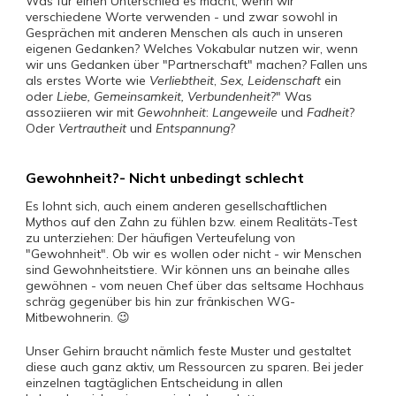
Was für einen Unterschied es macht, wenn wir
verschiedene Worte verwenden - und zwar sowohl in
Gesprächen mit anderen Menschen als auch in unseren
eigenen Gedanken? Welches Vokabular nutzen wir, wenn
wir uns Gedanken über "Partnerschaft" machen? Fallen uns
als erstes Worte wie
Verliebtheit
,
Sex, Leidenschaft
ein
oder
Liebe, Gemeinsamkeit, Verbundenheit
?" Was
assoziieren wir mit
Gewohnheit
:
Langeweile
und
Fadheit
?
Oder
Vertrautheit
und
Entspannung
?
Gewohnheit?- Nicht unbedingt schlecht
Es lohnt sich, auch einem anderen gesellschaftlichen
Mythos auf den Zahn zu fühlen bzw. einem Realitäts-Test
zu unterziehen: Der häufigen Verteufelung von
"Gewohnheit". Ob wir es wollen oder nicht - wir Menschen
sind Gewohnheitstiere. Wir können uns an beinahe alles
gewöhnen - vom neuen Chef über das seltsame Hochhaus
schräg gegenüber bis hin zur fränkischen WG-
Mitbewohnerin. 😉
Unser Gehirn braucht nämlich feste Muster und gestaltet
diese auch ganz aktiv, um Ressourcen zu sparen. Bei jeder
einzelnen tagtäglichen Entscheidung in allen