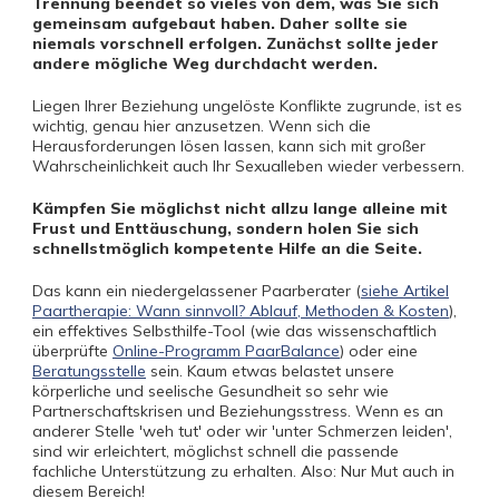
Trennung beendet so vieles von dem, was Sie sich
gemeinsam aufgebaut haben. Daher sollte sie
niemals vorschnell erfolgen. Zunächst sollte jeder
andere mögliche Weg durchdacht werden.
Liegen Ihrer Beziehung ungelöste Konflikte zugrunde, ist es
wichtig, genau hier anzusetzen. Wenn sich die
Herausforderungen lösen lassen, kann sich mit großer
Wahrscheinlichkeit auch Ihr Sexualleben wieder verbessern.
Kämpfen Sie möglichst nicht allzu lange alleine mit
Frust und Enttäuschung, sondern holen Sie sich
schnellstmöglich kompetente Hilfe an die Seite.
Das kann ein niedergelassener Paarberater (
siehe Artikel
Paartherapie: Wann sinnvoll? Ablauf, Methoden & Kosten
),
ein effektives Selbsthilfe-Tool (wie das wissenschaftlich
überprüfte
Online-Programm PaarBalance
) oder eine
Beratungsstelle
sein. Kaum etwas belastet unsere
körperliche und seelische Gesundheit so sehr wie
Partnerschaftskrisen und Beziehungsstress. Wenn es an
anderer Stelle 'weh tut' oder wir 'unter Schmerzen leiden',
sind wir erleichtert, möglichst schnell die passende
fachliche Unterstützung zu erhalten. Also: Nur Mut auch in
diesem Bereich!