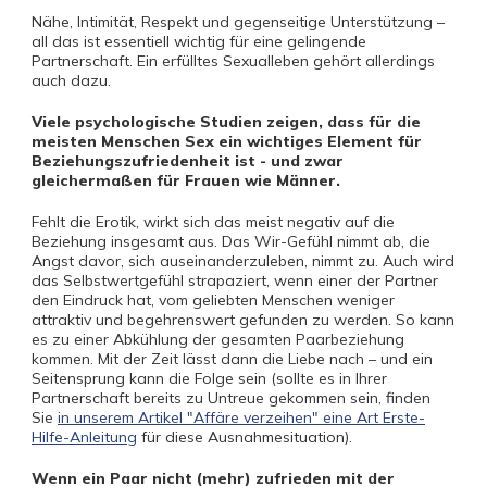
Nähe, Intimität, Respekt und gegenseitige Unterstützung –
all das ist essentiell wichtig für eine gelingende
Partnerschaft. Ein erfülltes Sexualleben gehört allerdings
auch dazu.
Viele psychologische Studien zeigen, dass für die
meisten Menschen Sex ein wichtiges Element für
Beziehungszufriedenheit ist - und zwar
gleichermaßen für Frauen wie Männer.
Fehlt die Erotik, wirkt sich das meist negativ auf die
Beziehung insgesamt aus. Das Wir-Gefühl nimmt ab, die
Angst davor, sich auseinanderzuleben, nimmt zu. Auch wird
das Selbstwertgefühl strapaziert, wenn einer der Partner
den Eindruck hat, vom geliebten Menschen weniger
attraktiv und begehrenswert gefunden zu werden. So kann
es zu einer Abkühlung der gesamten Paarbeziehung
kommen. Mit der Zeit lässt dann die Liebe nach – und ein
Seitensprung kann die Folge sein (sollte es in Ihrer
Partnerschaft bereits zu Untreue gekommen sein, finden
Sie
in unserem Artikel "Affäre verzeihen" eine Art Erste-
Hilfe-Anleitung
für diese Ausnahmesituation).
Wenn ein Paar nicht (mehr) zufrieden mit der