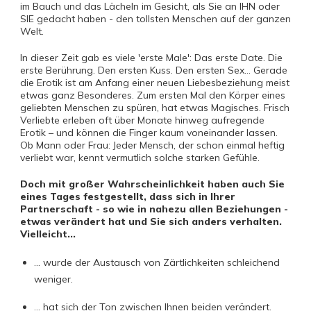
im Bauch und das Lächeln im Gesicht, als Sie an IHN oder
SIE gedacht haben - den tollsten Menschen auf der ganzen
Welt.
In dieser Zeit gab es viele 'erste Male': Das erste Date. Die
erste Berührung. Den ersten Kuss. Den ersten Sex... Gerade
die Erotik ist am Anfang einer neuen Liebesbeziehung meist
etwas ganz Besonderes. Zum ersten Mal den Körper eines
geliebten Menschen zu spüren, hat etwas Magisches. Frisch
Verliebte erleben oft über Monate hinweg aufregende
Erotik – und können die Finger kaum voneinander lassen.
Ob Mann oder Frau: Jeder Mensch, der schon einmal heftig
verliebt war, kennt vermutlich solche starken Gefühle.
Doch mit großer Wahrscheinlichkeit haben auch Sie
eines Tages festgestellt, dass sich in Ihrer
Partnerschaft - so wie in nahezu allen Beziehungen -
etwas verändert hat und Sie sich anders verhalten.
Vielleicht...
... wurde der Austausch von Zärtlichkeiten schleichend
weniger.
... hat sich der Ton zwischen Ihnen beiden verändert.