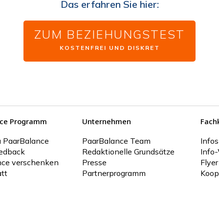
Das erfahren Sie hier:
ZUM BEZIEHUNGSTEST
KOSTENFREI UND DISKRET
nce Programm
Unternehmen
Fach
u PaarBalance
PaarBalance Team
Infos
edback
Redaktionelle Grundsätze
Info-
nce verschenken
Presse
Flyer
tt
Partnerprogramm
Koop