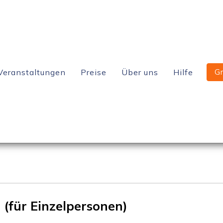
Veranstaltungen
Preise
Über uns
Hilfe
G
ychologische Beraterin bei PaarBalance.
s Kundensupports und unseres Instagram-Accounts. In unserem
(für Einzelpersonen)