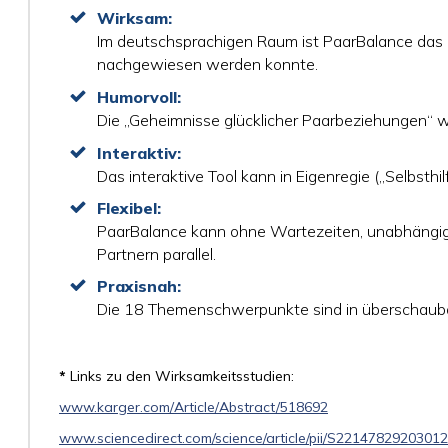
Wirksam:
Im deutschsprachigen Raum ist PaarBalance das e
nachgewiesen werden konnte.
Humorvoll:
Die „Geheimnisse glücklicher Paarbeziehungen“ w
Interaktiv:
Das interaktive Tool kann in Eigenregie („Selbst
Flexibel:
PaarBalance kann ohne Wartezeiten, unabhängig
Partnern parallel.
Praxisnah:
Die 18 Themenschwerpunkte sind in überschaubare 
*
Links zu den Wirksamkeitsstudien:
www.karger.com/Article/Abstract/518692
www.sciencedirect.com/science/article/pii/S2214782920301