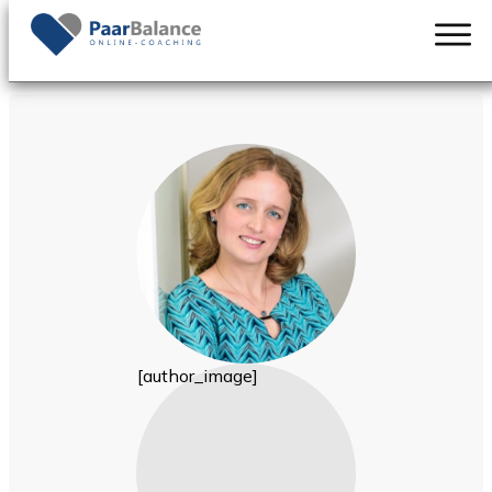
Home
Author
Katharina Samoylova
[
author_image
]